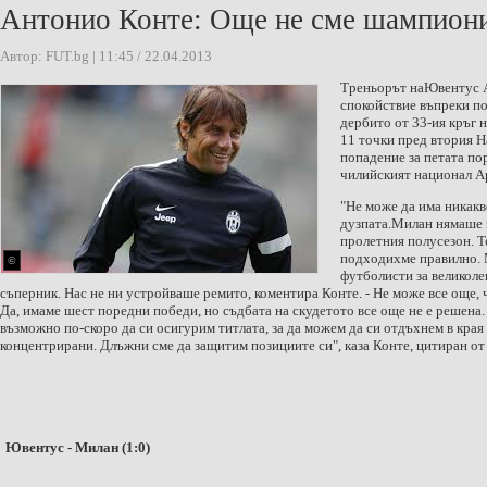
Антонио Конте: Още не сме шампион
Автор: FUT.bg | 11:45 / 22.04.2013
Треньорът на
Ювентус
А
спокойствие въпреки п
дербито от 33-ия кръг 
11 точки пред втория 
попадение за петата по
чилийският национал Ар
"Не може да има никак
дузпата.
Милан
нямаше з
пролетния полусезон. Т
подходихме правилно. 
©
футболисти за великоле
съперник. Нас не ни устройваше ремито, коментира Конте. - Не може все още, 
Да, имаме шест поредни победи, но съдбата на скудетото все още не е решена.
възможно по-скоро да си осигурим титлата, за да можем да си отдъхнем в края
концентрирани. Длъжни сме да защитим позициите си", каза Конте, цитиран от
Ювентус - Милан (1:0)