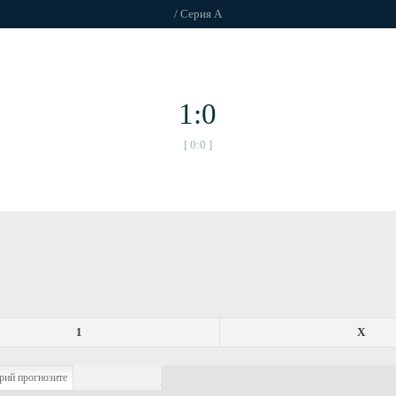
/ Серия А
1:0
[ 0:0 ]
1
X
рий прогнозите