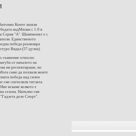
и
нтонио Конте запази
обедата над
Милан
с 1:0 в
на Серия "А". Шампионът е с
Наполи. Единственото
редна победа реализира
туро Видал (57-дузпа).
во съмнение относно
агуба от началото на
ова ни респектираше, но
Мога само да похваля моите
пната победа над силен
че сме спечелили титлата.
 Ние искаме колкото е
 на сезона. Напълно сме
 "Гадзета дело Спорт".