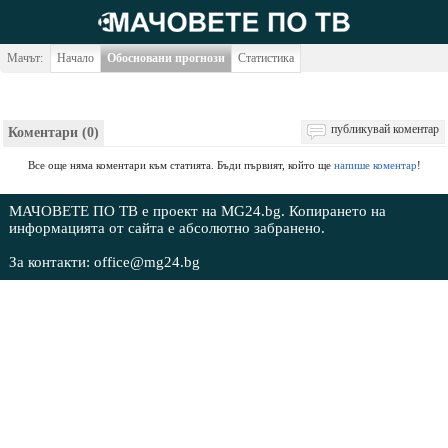
Мачът:
Начало
Обосновани прогнози
Статистика
публикувай коментар
Коментари (0)
Все още няма коментари към статията. Бъди първият, който ще
напише коментар
!
МАЧОВЕТЕ ПО ТВ е проект на MG24.bg. Копирането на
информацията от сайта е абсолютно забранено.
За контакти: office@mg24.bg