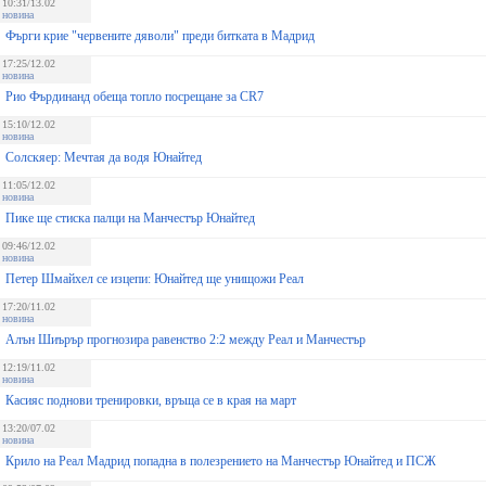
10:31/13.02
новина
Фърги крие "червените дяволи" преди битката в Мадрид
17:25/12.02
новина
Рио Фърдинанд обеща топло посрещане за CR7
15:10/12.02
новина
Солскяер: Мечтая да водя Юнайтед
11:05/12.02
новина
Пике ще стиска палци на Манчестър Юнайтед
09:46/12.02
новина
Петер Шмайхел се изцепи: Юнайтед ще унищожи Реал
17:20/11.02
новина
Алън Шиърър прогнозира равенство 2:2 между Реал и Манчестър
12:19/11.02
новина
Касияс поднови тренировки, връща се в края на март
13:20/07.02
новина
Крило на Реал Мадрид попадна в полезрението на Манчестър Юнайтед и ПСЖ