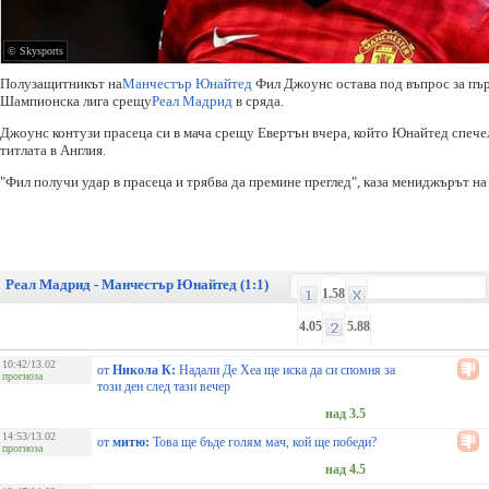
© Skysports
Полузащитникът на
Манчестър Юнайтед
Фил Джоунс остава под въпрос за пъ
Шампионска лига срещу
Реал Мадрид
в сряда.
Джоунс контузи прасеца си в мача срещу Евертън вчера, който Юнайтед спечел
титлата в Англия.
"Фил получи удар в прасеца и трябва да премине преглед", каза мениджърът н
Реал Мадрид - Манчестър Юнайтед (1:1)
1.58
4.05
5.88
10:42/13.02
от
Никола К:
Надали Де Хеа ще иска да си спомня за
прогноза
този ден след тази вечер
над 3.5
14:53/13.02
от
митю:
Това ще бъде голям мач, кой ще победи?
прогноза
над 4.5