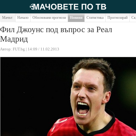
Мачът:
Начало
Обосновани прогнози
Новини
Статистика
Прогнозирай
Ск
Фил Джоунс под въпрос за Реал
Мадрид
Автор: FUT.bg | 14:09 / 11.02.2013