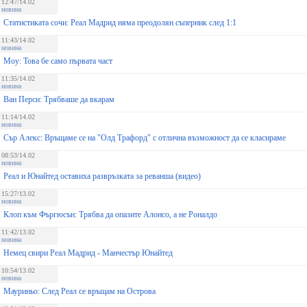
12:47/14.02
новина
Статистиката сочи: Реал Мадрид няма преодолян съперник след 1:1
11:43/14.02
новина
Моу: Това бе само първата част
11:35/14.02
новина
Ван Перси: Трябваше да вкарам
11:14/14.02
новина
Сър Алекс: Връщаме се на "Олд Трафорд" с отлична възможност да се класираме
08:53/14.02
новина
Реал и Юнайтед оставиха развръзката за реванша (видео)
15:27/13.02
новина
Клоп към Фъргюсън: Трябва да опазите Алонсо, а не Роналдо
11:42/13.02
новина
Немец свири Реал Мадрид - Манчестър Юнайтед
10:54/13.02
новина
Мауриньо: След Реал се връщам на Острова