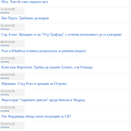
Моу: Това бе само първата част
11:35/14.02
новина
Ван Перси: Трябваше да вкарам
11:14/14.02
новина
Сър Алекс: Връщаме се на "Олд Трафорд" с отлична възможност да се класираме
08:53/14.02
новина
Реал и Юнайтед оставиха развръзката за реванша (видео)
15:27/13.02
новина
Клоп към Фъргюсън: Трябва да опазите Алонсо, а не Роналдо
10:54/13.02
новина
Мауриньо: След Реал се връщам на Острова
10:31/13.02
новина
Фърги крие "червените дяволи" преди битката в Мадрид
17:25/12.02
новина
Рио Фърдинанд обеща топло посрещане за CR7
15:10/12.02
новина