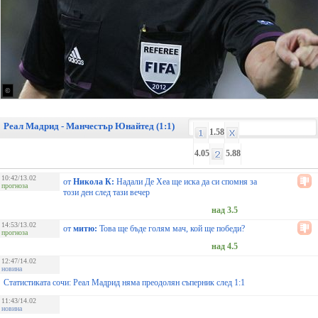
©
Реал Мадрид - Манчестър Юнайтед (1:1)
1.58
4.05
5.88
10:42/13.02
от
Никола К:
Надали Де Хеа ще иска да си спомня за
прогноза
този ден след тази вечер
над 3.5
14:53/13.02
от
митю:
Това ще бъде голям мач, кой ще победи?
прогноза
над 4.5
12:47/14.02
новина
Статистиката сочи: Реал Мадрид няма преодолян съперник след 1:1
11:43/14.02
новина