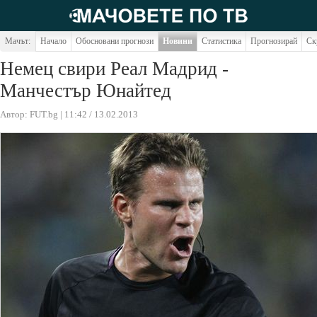
Мачът:
Начало
Обосновани прогнози
Новини
Статистика
Прогнозирай
Ск
Немец свири Реал Мадрид -
Манчестър Юнайтед
Автор: FUT.bg | 11:42 / 13.02.2013