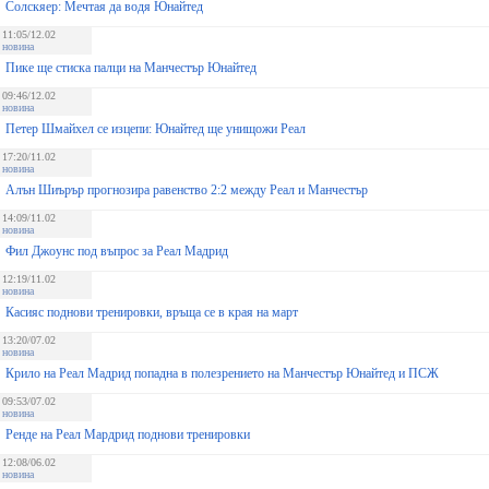
Солскяер: Мечтая да водя Юнайтед
11:05/12.02
новина
Пике ще стиска палци на Манчестър Юнайтед
09:46/12.02
новина
Петер Шмайхел се изцепи: Юнайтед ще унищожи Реал
17:20/11.02
новина
Алън Шиърър прогнозира равенство 2:2 между Реал и Манчестър
14:09/11.02
новина
Фил Джоунс под въпрос за Реал Мадрид
12:19/11.02
новина
Касияс поднови тренировки, връща се в края на март
13:20/07.02
новина
Крило на Реал Мадрид попадна в полезрението на Манчестър Юнайтед и ПСЖ
09:53/07.02
новина
Ренде на Реал Мардрид поднови тренировки
12:08/06.02
новина