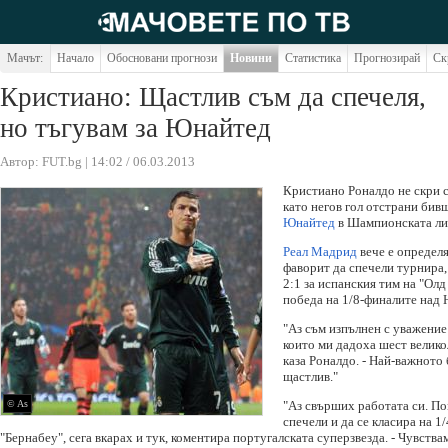
Мачът:
Начало
Обосновани прогнози
Новини
Статистика
Прогнозирай
Ск
Кристиано: Щастлив съм да спечеля,
но тъгувам за Юнайтед
Автор: FUT.bg | 14:02 / 06.03.2013
Кристиано Роналдо не скри с
като негов гол отстрани бив
Юнайтед
в Шампионската ли
Реал Мадрид
вече е определя
фаворит да спечели турнира, 
2:1 за испанския тим на "Ол
победа на 1/8-финалите над 
"Аз съм изпълнен с уважение
които ми дадоха шест велик
каза Роналдо. - Най-важното 
щастлив."
© As
"Аз свърших работата си. По
спечели и да се класира на 1
"Бернабеу", сега вкарах и тук, коментира португалската суперзвезда. - Чувства