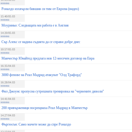
новина
Роналдо изхвърли бившия си тим от Европа (видео)
15:40/05.03
новина
Моуриньо: Следващата ми работа е в Англия
14:20/05.03
новина
Сър Алекс се надява съдията да се справи добре днес
10:57/05.03
новина
Манчестър Юнайтед предлага нов 12-месечен договор на Евра
16:35/04.03
новина
3000 фенове на Реал Мадрид атакуват "Олд Трафорд"
16:28/04.03
новина
Фил Джоунс пропусна сутрешната тренировка на "червените дяволи"
14:41/04.03
новина
200 привърженици посрещнаха Реал Мадрид в Манчестър
14:27/04.03
новина
Фъргюсън: Само мачете може да спре Роналдо
12:13/04.03