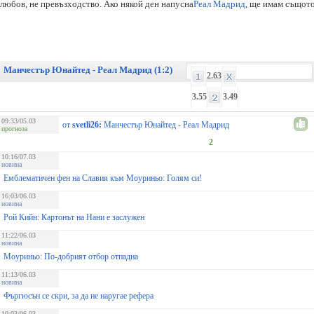
любов, не превъзходство. Ако някой ден напусна
Реал Мадрид
, ще имам същото
Манчестър Юнайтед - Реал Мадрид (1:2)
2.63
3.55
3.49
09:33/05.03
от
svetli26:
Манчестър Юнайтед - Реал Мадрид
прогноза
2
10:16/07.03
новина
Емблематичен фен на Славия към Моуриньо: Голям си!
16:03/06.03
новина
Рой Кийн: Картонът на Нани е заслужен
11:22/06.03
новина
Моуриньо: По-добрият отбор отпадна
11:13/06.03
новина
Фъргюсън се скри, за да не наругае рефера
10:03/06.03