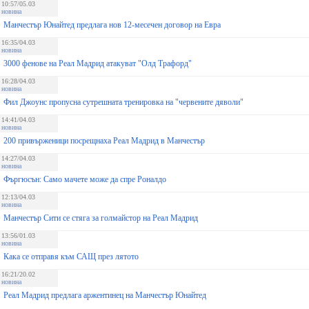
10:57/05.03
новина
Манчестър Юнайтед предлага нов 12-месечен договор на Евра
16:35/04.03
новина
3000 фенове на Реал Мадрид атакуват "Олд Трафорд"
16:28/04.03
новина
Фил Джоунс пропусна сутрешната тренировка на "червените дяволи"
14:41/04.03
новина
200 привърженици посрещнаха Реал Мадрид в Манчестър
14:27/04.03
новина
Фъргюсън: Само мачете може да спре Роналдо
12:13/04.03
новина
Манчестър Сити се стяга за голмайстор на Реал Мадрид
13:56/01.03
новина
Кака се отправя към САЩ през лятото
16:21/20.02
новина
Реал Мадрид предлага аржентинец на Манчестър Юнайтед