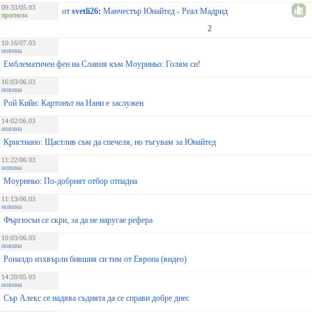
09:33/05.03
от
svetli26:
Манчестър Юнайтед - Реал Мадрид
прогноза
2
10:16/07.03
новина
Емблематичен фен на Славия към Моуриньо: Голям си!
16:03/06.03
новина
Рой Кийн: Картонът на Нани е заслужен
14:02/06.03
новина
Кристиано: Щастлив съм да спечеля, но тъгувам за Юнайтед
11:22/06.03
новина
Моуриньо: По-добрият отбор отпадна
11:13/06.03
новина
Фъргюсън се скри, за да не наругае рефера
10:03/06.03
новина
Роналдо изхвърли бившия си тим от Европа (видео)
14:20/05.03
новина
Сър Алекс се надява съдията да се справи добре днес