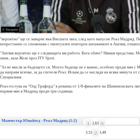
© Skysports
"вероятно" ще се завърне във Висшата лига, след като напусне Реал Мадрид. 
непрестанно се споменава с евентуален повторен ангажимент в Англия, откакто
"Англия вероятно ще е следващата ми работа. Кога обаче? Нямам представа. Мо
знам., каза Жозе през ITV Sport.
"Аз не мисля за бъдещето си. Моето бъдеще не е важно, особено преди мач с
да направя всичко, за да спечели Реал. Искам да се насладя на всяка минута от
Специалния.
Реал гостува на "Олд Трафорд" в реванш от 1/8-финалите на Шампионската лига
първия мач в Мадрид преди три седмици.
Манчестър Юнайтед - Реал Мадрид (1:2)
2.63
3.55
3.49