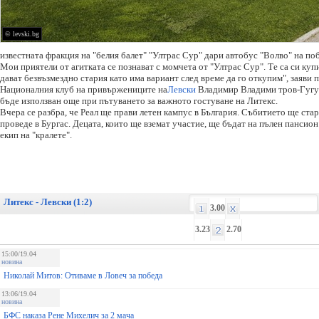
© levski.bg
известната фракция на "белия балет" "Ултрас Сур" дари автобус "Волво" на по
Мои приятели от агитката се познават с момчета от "Ултрас Сур". Те са си купи
дават безвъзмездно стария като има вариант след време да го откупим", заяви 
Националния клуб на привържениците на
Левски
Владимир Владими тров-Гугутк
бъде използван още при пътуването за важното гостуване на Литекс.
Вчера се разбра, че Реал ще прави летен кампус в България. Събитието ще ста
проведе в Бургас. Децата, които ще вземат участие, ще бъдат на пълен пансио
екип на "кралете".
Литекс - Левски (1:2)
3.00
3.23
2.70
15:00/19.04
новина
Николай Митов: Отиваме в Ловеч за победа
13:06/19.04
новина
БФС наказа Рене Михелич за 2 мача