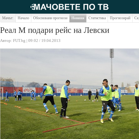
Мачът:
Начало
Обосновани прогнози
Новини
Статистика
Прогнозирай
Ск
Реал М подари рейс на Левски
Автор: FUT.bg | 09:02 / 19.04.2013