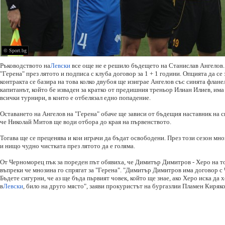
© Sport.bg
Ръководството на
Левски
все още не е решило бъдещето на Станислав Ангелов.
"Герена" през лятото и подписа с клуба договор за 1 + 1 години. Опцията да се
контракта се базира на това колко двубоя ще изиграе Ангелов със синята флане
капитанът, който бе изваден за кратко от предишния треньор Илиан Илиев, има 
всички турнири, в които е отбелязал едно попадение.
Оставането на Ангелов на "Герена" обаче ще зависи от бъдещия наставник на с
че Николай Митов ще води отбора до края на първенството.
Тогава ще се преценява и кои играчи да бъдат освободени. През този сезон мн
и нищо чудно чистката през лятото да е голяма.
От Черноморец пък за пореден път обявиха, че Димитър Димитров - Херо на тоз
въпреки че мнозина го спрягат за "Герена". "Димитър Димитров има договор с
Бъдете сигурни, че аз ще бъда пьрвият човек, който ще знае, ако Херо иска да 
в
Левски
, било на друго място", заяви прокуристът на бургазлии Пламен Киряко