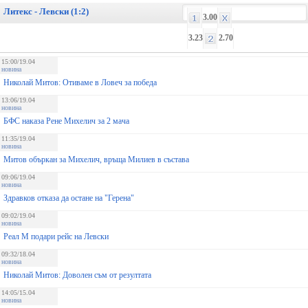
Литекс - Левски (1:2)
3.00
3.23
2.70
15:00/19.04
новина
Николай Митов: Отиваме в Ловеч за победа
13:06/19.04
новина
БФС наказа Рене Михелич за 2 мача
11:35/19.04
новина
Митов объркан за Михелич, връща Милиев в състава
09:06/19.04
новина
Здравков отказа да остане на "Герена"
09:02/19.04
новина
Реал М подари рейс на Левски
09:32/18.04
новина
Николай Митов: Доволен съм от резултата
14:05/15.04
новина