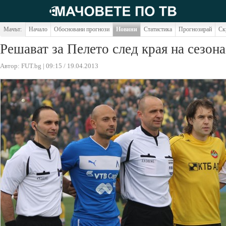
Мачът:
Начало
Обосновани прогнози
Новини
Статистика
Прогнозирай
Ск
Решават за Пелето след края на сезона
Автор: FUT.bg | 09:15 / 19.04.2013