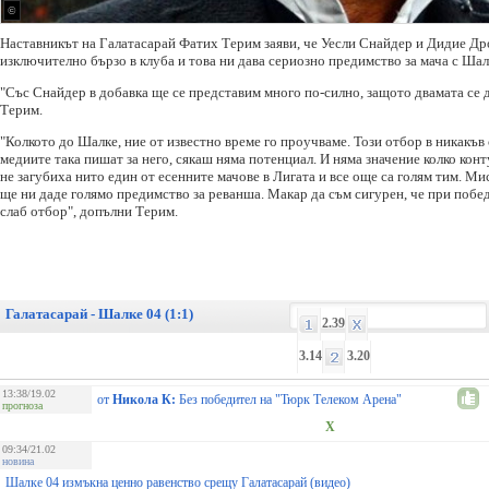
©
Наставникът на Галатасарай Фатих Терим заяви, че Уесли Снайдер и Дидие Др
изключително бързо в клуба и това ни дава сериозно предимство за мача с Шал
"Със Снайдер в добавка ще се представим много по-силно, защото двамата се д
Терим.
"Колкото до Шалке, ние от известно време го проучваме. Този отбор в никакъв 
медиите така пишат за него, сякаш няма потенциал. И няма значение колко конт
не загубиха нито един от есенните мачове в Лигата и все още са голям тим. Ми
ще ни даде голямо предимство за реванша. Макар да съм сигурен, че при побед
слаб отбор", допълни Терим.
Галатасарай - Шалке 04 (1:1)
2.39
3.14
3.20
13:38/19.02
от
Никола К:
Без победител на "Тюрк Телеком Арена"
прогноза
X
09:34/21.02
новина
Шалке 04 измъкна ценно равенство срещу Галатасарай (видео)