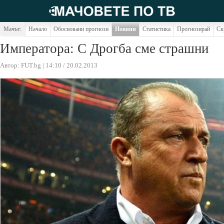
Мачът:
Начало
Обосновани прогнози
Новини
Статистика
Прогнозирай
Ск
Императора: С Дрогба сме страшни
Автор: FUT.bg | 14:10 / 20.02.2013