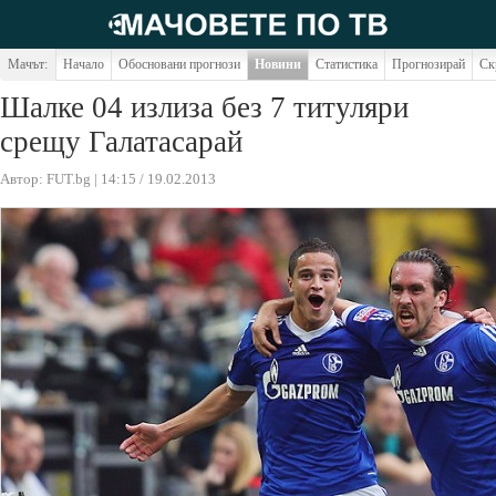
Мачът:
Начало
Обосновани прогнози
Новини
Статистика
Прогнозирай
Ск
Шалке 04 излиза без 7 титуляри
срещу Галатасарай
Автор: FUT.bg | 14:15 / 19.02.2013