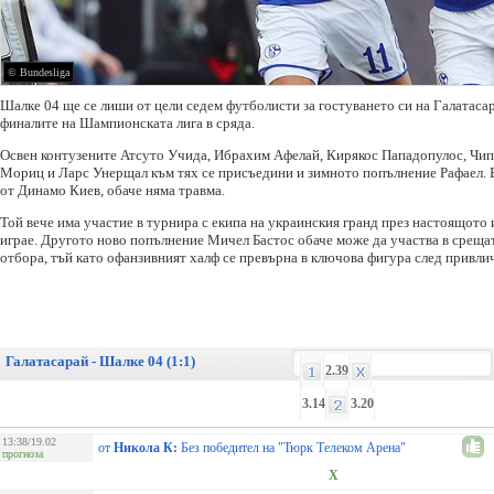
© Bundesliga
Шалке 04 ще се лиши от цели седем футболисти за гостуването си на Галатасар
финалите на Шампионската лига в сряда.
Освен контузените Атсуто Учида, Ибрахим Афелай, Кирякос Пападопулос, Чи
Мориц и Ларс Унерщал към тях се присъедини и зимното попълнение Рафаел. Б
от Динамо Киев, обаче няма травма.
Той вече има участие в турнира с екипа на украинския гранд през настоящото 
играе. Другото ново попълнение Мичел Бастос обаче може да участва в срещат
отбора, тъй като офанзивният халф се превърна в ключова фигура след привли
Галатасарай - Шалке 04 (1:1)
2.39
3.14
3.20
13:38/19.02
от
Никола К:
Без победител на "Тюрк Телеком Арена"
прогноза
X