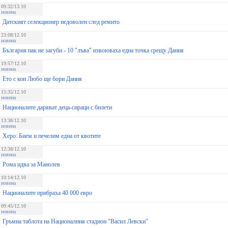
09:32/13.10
новина
Датският селекционер недоволен след ремито
23:08/12.10
новина
България пак не загуби - 10 "лъва" извоюваха една точка срещу Дания
19:57/12.10
новина
Ето с кои Любо ще бори Дания
15:35/12.10
новина
Националите даряват деца-сираци с билети
13:38/12.10
новина
Херо: Бием и печелим една от квотите
12:38/12.10
новина
Рома идва за Манолев
10:14/12.10
новина
Националите прибраха 40 000 евро
09:45/12.10
новина
Гръмна таблота на Националния стадион "Васил Левски"