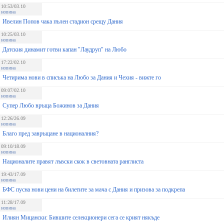
10:53/03.10
новина
Ивелин Попов чака пълен стадион срещу Дания
10:25/03.10
новина
Датския динамит готви капан "Лаудруп" на Любо
17:22/02.10
новина
Четирима нови в списъка на Любо за Дания и Чехия - вижте го
09:07/02.10
новина
Супер Любо връща Божинов за Дания
12:26/26.09
новина
Благо пред завръщане в националния?
09:10/18.09
новина
Националите правят лъвски скок в световната ранглиста
19:43/17.09
новина
БФС пусна нови цени на билетите за мача с Дания и призова за подкрепа
11:28/17.09
новина
Илиян Мицански: Бившите селекционери сега се крият някъде