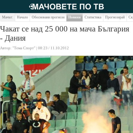
Мачът:
Начало
Обосновани прогнози
Новини
Статистика
Прогнозирай
Ск
Чакат се над 25 000 на мача България
- Дания
Автор: "Тема Спорт" | 08:23 / 11.10.2012