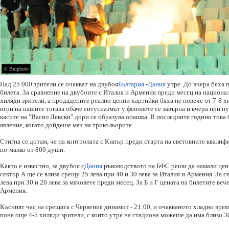
© Bulphoto
Над 25 000 зрители се очакват на двубоя
България
-
Дания
утре. До вчера бяха 
билета. За сравнение на двубоите с Италия и Армения преди месец на национа
хиляди зрители, а продадените реално ценни хартийки бяха не повече от 7-8 х
игри на нашите тогава обаче ентусиазмът у феновете се завърна и вчера при п
касите на "Васил Левски" дори се образува опашка. В последните години това
явление, когато дойдеше мач на трикольорите.
Стигна се дотам, че на контролата с Кипър преди старта на световните квалиф
по-малко от 800 души.
Както е известно, за двубоя с
Дания
ръководството на БФС реши да намали цени
сектор А ще се влиза срещу 25 лева при 40 и 30 лева за Италия и Армения. За 
лева при 30 и 20 лева за мачовете преди месец. За Б и Г цената на билетите вече
Армения.
Късният час на срещата с Червения динамит - 21:00, и очакваното хладно вре
поне още 4-5 хиляди зрители, с които утре на стадиона можеше да има близо 3