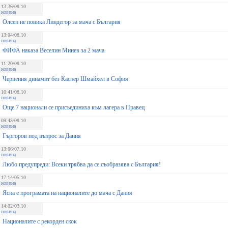
13:36/08.10
новина
Олсен не повика Линдегор за мача с България
13:04/08.10
новина
ФИФА наказа Веселин Минев за 2 мача
11:20/08.10
новина
Червения динамит без Каспер Шмайхел в София
10:41/08.10
новина
Още 7 национали се присъединиха към лагера в Правец
09:43/08.10
новина
Гъргоров под въпрос за Дания
13:06/07.10
новина
Любо предупреди: Всеки трябва да се съобразява с България!
17:14/05.10
новина
Ясна е програмата на националите до мача с Дания
14:02/03.10
новина
Националите с рекорден скок