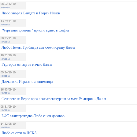
08:52/12.10
новина
Любо хвърля Бандата и Георги Илиев
13:29/11.10
новина
"Червения динамит" пристига днес в София
08:25/11.10
новина
Любо Пенев: Трябва да сме смели срещу Дания
10:31/10.10
новина
Гъргоров отпада за мача с Дания
09:34/10.10
новина
Датчаните: Играем с анонимници
16:43/09.10
новина
Феновете на Берое организират екскурзия за мача България - Дания
08:31/09.10
новина
БФС възнаграждава Любо с нов договор
14:22/08.10
новина
Любо се сети за ЦСКА