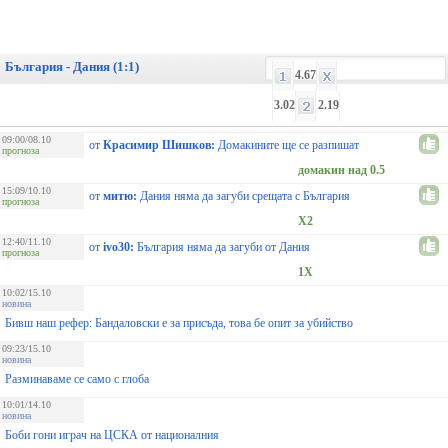
България - Дания (1:1)
4.67
3.02
2.19
09:00/08.10
от
Красимир Шишков:
Домакините ще се разпишат
прогноза
домакин над 0.5
15:09/10.10
от
митю:
Дания няма да загуби срещата с България
прогноза
X2
12:40/11.10
от
ivo30:
България няма да загуби от Дания
прогноза
1X
10:02/15.10
новина
Бивш наш рефер: Бандаловски е за присъда, това бе опит за убийство
09:23/15.10
новина
Разминаваме се само с глоба
10:01/14.10
новина
Боби гони играч на ЦСКА от националния