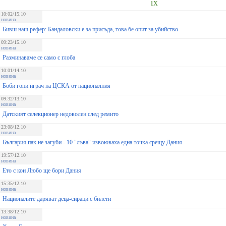
1X
10:02/15.10
новина
Бивш наш рефер: Бандаловски е за присъда, това бе опит за убийство
09:23/15.10
новина
Разминаваме се само с глоба
10:01/14.10
новина
Боби гони играч на ЦСКА от националния
09:32/13.10
новина
Датският селекционер недоволен след ремито
23:08/12.10
новина
България пак не загуби - 10 "лъва" извоюваха една точка срещу Дания
19:57/12.10
новина
Ето с кои Любо ще бори Дания
15:35/12.10
новина
Националите даряват деца-сираци с билети
13:38/12.10
новина