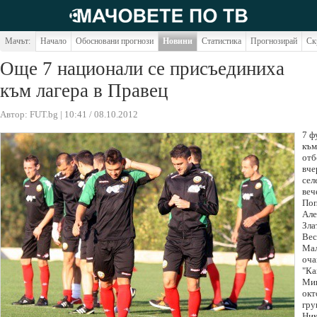
Мачът:
Начало
Обосновани прогнози
Новини
Статистика
Прогнозирай
Ск
Още 7 национали се присъединиха
към лагера в Правец
Автор: FUT.bg | 10:41 / 08.10.2012
7 ф
към
отб
вче
сел
веч
Поп
Але
Зла
Вес
Мал
оча
"Ка
Миц
окт
гру
Ник