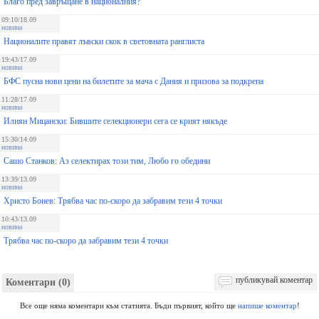
Благо пред завръщане в националния?
09:10/18.09
новина
Националите правят лъвски скок в световната ранглиста
19:43/17.09
новина
БФС пусна нови цени на билетите за мача с Дания и призова за подкрепа
11:28/17.09
новина
Илиян Мицански: Бившите селекционери сега се крият някъде
15:30/14.09
новина
Сашо Станков: Аз селектирах този тим, Любо го обедини
13:39/13.09
новина
Христо Бонев: Трябва час по-скоро да забравим тези 4 точки
10:43/13.09
новина
Трябва час по-скоро да забравим тези 4 точки
публикувай коментар
Коментари (0)
Все още няма коментари към статията. Бъди първият, който ще
напише коментар
!