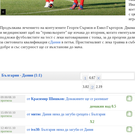
Ива
кое
©
с ц
игр
Продължава лечението на контузените Георги Сърмов и Емил Гъргоров. Двама
и медицинският щаб на "трикольорите" ще изчака до вторник, когато евентуал
подложи футболистите на тест с леки натоварвания с топка, за да прецени дали
за световната квалификация с
Дания
в петък. Пристигналият с лека травма в съ
добре и със сигурност ще се възстанови до мача.
България - Дания (1:1)
4.67
3.02
2.19
09:00/08.10
от
Красимир Шишков:
Домакините ще се разпишат
прогноза
домакин над 0.5
15:09/10.10
от
митю:
Дания няма да загуби срещата с България
прогноза
X2
12:40/11.10
от
ivo30:
България няма да загуби от Дания
прогноза