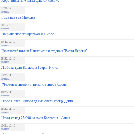
Херо: Бием и печелим една от квотите
12:38/12.10
новина
Рома идва за Манолев
10:14/12.10
новина
Националите прибраха 40 000 евро
09:45/12.10
новина
Гръмна таблота на Националния стадион "Васил Левски"
08:52/12.10
новина
Любо хвърля Бандата и Георги Илиев
13:29/11.10
новина
"Червения динамит" пристига днес в София
08:25/11.10
новина
Любо Пенев: Трябва да сме смели срещу Дания
08:23/11.10
новина
Чакат се над 25 000 на мача България - Дания
10:31/10.10
новина