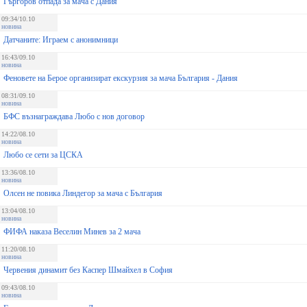
Гъргоров отпада за мача с Дания
09:34/10.10
новина
Датчаните: Играем с анонимници
16:43/09.10
новина
Феновете на Берое организират екскурзия за мача България - Дания
08:31/09.10
новина
БФС възнаграждава Любо с нов договор
14:22/08.10
новина
Любо се сети за ЦСКА
13:36/08.10
новина
Олсен не повика Линдегор за мача с България
13:04/08.10
новина
ФИФА наказа Веселин Минев за 2 мача
11:20/08.10
новина
Червения динамит без Каспер Шмайхел в София
09:43/08.10
новина