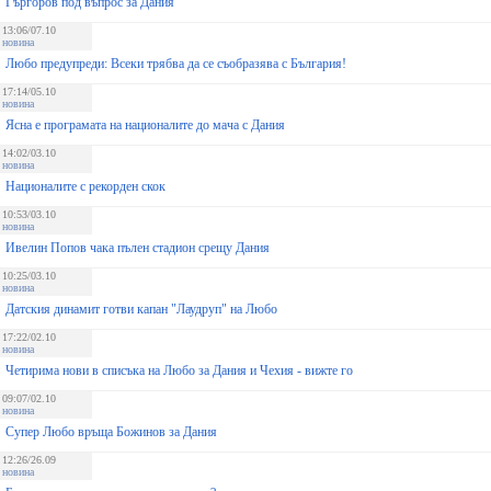
Гъргоров под въпрос за Дания
13:06/07.10
новина
Любо предупреди: Всеки трябва да се съобразява с България!
17:14/05.10
новина
Ясна е програмата на националите до мача с Дания
14:02/03.10
новина
Националите с рекорден скок
10:53/03.10
новина
Ивелин Попов чака пълен стадион срещу Дания
10:25/03.10
новина
Датския динамит готви капан "Лаудруп" на Любо
17:22/02.10
новина
Четирима нови в списъка на Любо за Дания и Чехия - вижте го
09:07/02.10
новина
Супер Любо връща Божинов за Дания
12:26/26.09
новина