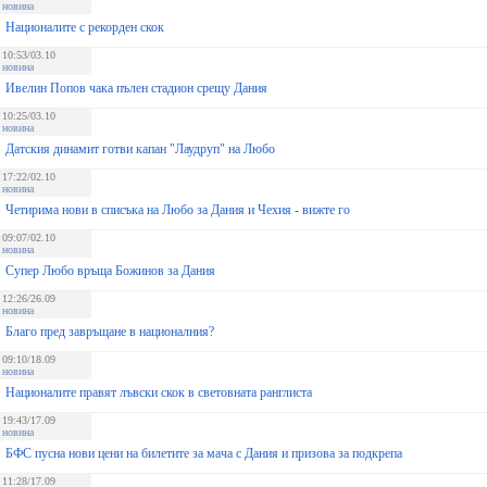
новина
Националите с рекорден скок
10:53/03.10
новина
Ивелин Попов чака пълен стадион срещу Дания
10:25/03.10
новина
Датския динамит готви капан "Лаудруп" на Любо
17:22/02.10
новина
Четирима нови в списъка на Любо за Дания и Чехия - вижте го
09:07/02.10
новина
Супер Любо връща Божинов за Дания
12:26/26.09
новина
Благо пред завръщане в националния?
09:10/18.09
новина
Националите правят лъвски скок в световната ранглиста
19:43/17.09
новина
БФС пусна нови цени на билетите за мача с Дания и призова за подкрепа
11:28/17.09