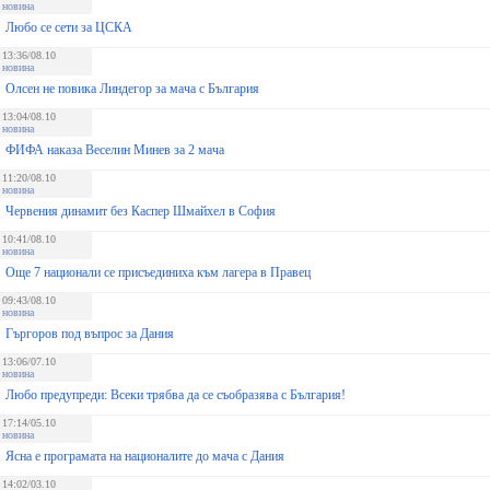
новина
Любо се сети за ЦСКА
13:36/08.10
новина
Олсен не повика Линдегор за мача с България
13:04/08.10
новина
ФИФА наказа Веселин Минев за 2 мача
11:20/08.10
новина
Червения динамит без Каспер Шмайхел в София
10:41/08.10
новина
Още 7 национали се присъединиха към лагера в Правец
09:43/08.10
новина
Гъргоров под въпрос за Дания
13:06/07.10
новина
Любо предупреди: Всеки трябва да се съобразява с България!
17:14/05.10
новина
Ясна е програмата на националите до мача с Дания
14:02/03.10