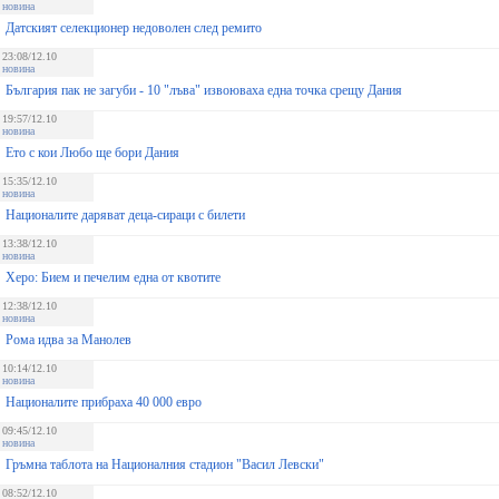
новина
Датският селекционер недоволен след ремито
23:08/12.10
новина
България пак не загуби - 10 "лъва" извоюваха една точка срещу Дания
19:57/12.10
новина
Ето с кои Любо ще бори Дания
15:35/12.10
новина
Националите даряват деца-сираци с билети
13:38/12.10
новина
Херо: Бием и печелим една от квотите
12:38/12.10
новина
Рома идва за Манолев
10:14/12.10
новина
Националите прибраха 40 000 евро
09:45/12.10
новина
Гръмна таблота на Националния стадион "Васил Левски"
08:52/12.10