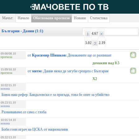
Мачът:
Начало
Обосновани прогнози
Новини
Статистика
България - Дания (1:1)
4.67
3.02
2.19
09:00/08.10
от
Красимир Шишков:
Домакините ще се разпишат
прогноза
домакин над 0.5
15:09/10.10
от
митю:
Дания няма да загуби срещата с България
прогноза
X2
10:02/15.10
новина
Бивш наш рефер: Бандаловски е за присъда, това бе опит за убийство
09:23/15.10
новина
Разминаваме се само с глоба
10:01/14.10
новина
Боби гони играч на ЦСКА от националния
09:32/13.10