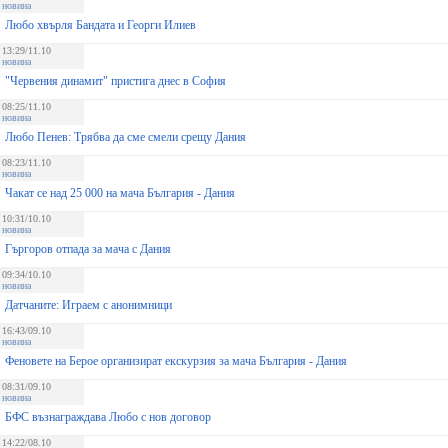
новина
Любо хвърля Бандата и Георги Илиев
13:29/11.10
новина
"Червения динамит" пристига днес в София
08:25/11.10
новина
Любо Пенев: Трябва да сме смели срещу Дания
08:23/11.10
новина
Чакат се над 25 000 на мача България - Дания
10:31/10.10
новина
Гъргоров отпада за мача с Дания
09:34/10.10
новина
Датчаните: Играем с анонимници
16:43/09.10
новина
Феновете на Берое организират екскурзия за мача България - Дания
08:31/09.10
новина
БФС възнаграждава Любо с нов договор
14:22/08.10