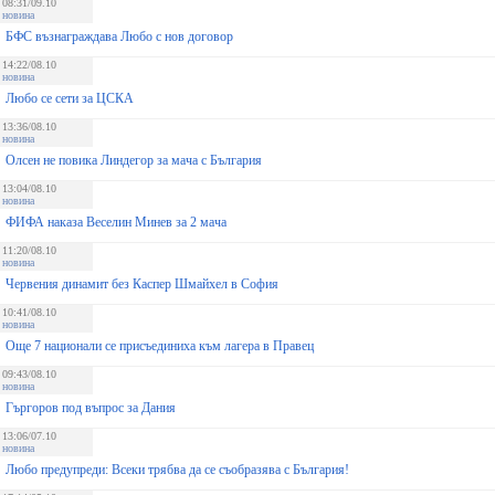
08:31/09.10
новина
БФС възнаграждава Любо с нов договор
14:22/08.10
новина
Любо се сети за ЦСКА
13:36/08.10
новина
Олсен не повика Линдегор за мача с България
13:04/08.10
новина
ФИФА наказа Веселин Минев за 2 мача
11:20/08.10
новина
Червения динамит без Каспер Шмайхел в София
10:41/08.10
новина
Още 7 национали се присъединиха към лагера в Правец
09:43/08.10
новина
Гъргоров под въпрос за Дания
13:06/07.10
новина
Любо предупреди: Всеки трябва да се съобразява с България!