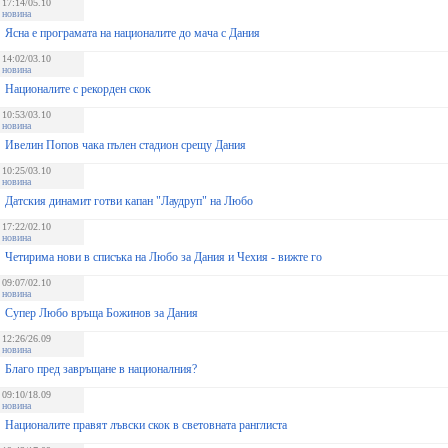
17:14/05.10
новина
Ясна е програмата на националите до мача с Дания
14:02/03.10
новина
Националите с рекорден скок
10:53/03.10
новина
Ивелин Попов чака пълен стадион срещу Дания
10:25/03.10
новина
Датския динамит готви капан "Лаудруп" на Любо
17:22/02.10
новина
Четирима нови в списъка на Любо за Дания и Чехия - вижте го
09:07/02.10
новина
Супер Любо връща Божинов за Дания
12:26/26.09
новина
Благо пред завръщане в националния?
09:10/18.09
новина
Националите правят лъвски скок в световната ранглиста