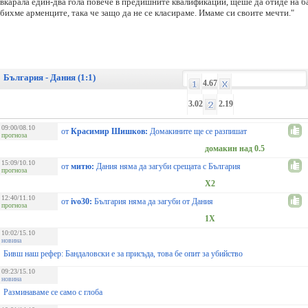
вкарала един-два гола повече в предишните квалификации, щеше да отиде на б
бихме арменците, така че защо да не се класираме. Имаме си своите мечти."
България - Дания (1:1)
4.67
3.02
2.19
09:00/08.10
от
Красимир Шишков:
Домакините ще се разпишат
прогноза
домакин над 0.5
15:09/10.10
от
митю:
Дания няма да загуби срещата с България
прогноза
X2
12:40/11.10
от
ivo30:
България няма да загуби от Дания
прогноза
1X
10:02/15.10
новина
Бивш наш рефер: Бандаловски е за присъда, това бе опит за убийство
09:23/15.10
новина
Разминаваме се само с глоба