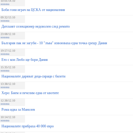
10:01/14.10
новина
Боби гони играч на ЦСКА от националния
09:32/13.10
новина
Датският селекционер недоволен след ремито
23:08/12.10
новина
България пак не загуби - 10 "лъва" извоюваха една точка срещу Дания
19:57/12.10
новина
Ето с кои Любо ще бори Дания
15:35/12.10
новина
Националите даряват деца-сираци с билети
13:38/12.10
новина
Херо: Бием и печелим една от квотите
12:38/12.10
новина
Рома идва за Манолев
10:14/12.10
новина
Националите прибраха 40 000 евро