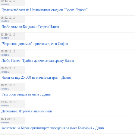
09:45/12.10
новина
Гръмна таблота на Националния стадион "Васил Левски"
08:52/12.10
новина
Любо хвърля Бандата и Георги Илиев
13:29/11.10
новина
"Червения динамит" пристига днес в София
08:25/11.10
новина
Любо Пенев: Трябва да сме смели срещу Дания
08:23/11.10
новина
Чакат се над 25 000 на мача България - Дания
10:31/10.10
новина
Гъргоров отпада за мача с Дания
09:34/10.10
новина
Датчаните: Играем с анонимници
16:43/09.10
новина
Феновете на Берое организират екскурзия за мача България - Дания