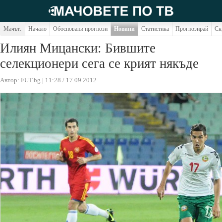
Мачът:
Начало
Обосновани прогнози
Новини
Статистика
Прогнозирай
Ск
Илиян Мицански: Бившите
селекционери сега се крият някъде
Автор: FUT.bg | 11:28 / 17.09.2012