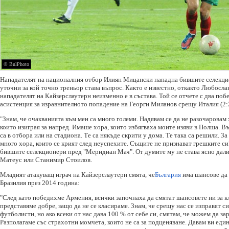
© BulPhoto
Нападателят на националния отбор Илиян Мицански нападна бившите селекци
уточни за кой точно треньор става въпрос. Както е известно, откакто Любосла
нападателят на Кайзерслаутерн неизменно е в състава. Той се отчете с два поб
асистенция за изравнителното попадение на Георги Миланов срещу Италия (2:2
"Знам, че очакванията към мен са много големи. Надявам се да не разочаровам 
които изиграя за напред. Имаше хора, които избягваха моите изяви в Полша. В
са в отбора или на стадиона. Те са някъде скрити у дома. Те така са решили. З
много хора, които се крият след неуспехите. Същите не признават грешките с
бившите селекционери пред "Меридиан Мач". От думите му не става ясно дали
Матеус или Станимир Стоилов.
Младият атакуващ играч на Кайзерслаутерн смята, че
България
има шансове да 
Бразилия през 2014 година:
"След като победихме Армения, всички започнаха да смятат шансовете ни за кл
представяме добре, защо да не се класираме. Знам, че срещу нас се изправят 
футболисти, но ако всеки от нас дава 100 % от себе си, смятам, че можем да за
Разполагаме със страхотни момчета, които не са за подценяване. Давам ви еди