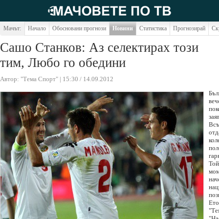
Мачът:
Начало
Обосновани прогнози
Новини
Статистика
Прогнозирай
Ск
Сашо Станков: Аз селектирах този
тим, Любо го обедини
Автор: "Тема Спорт" | 15:30 / 14.09.2012
Бъл
веч
пок
зая
Всъ
отд
кол
пол
гар
Той
мом
нач
нац
поз
Ето
"Те
"На