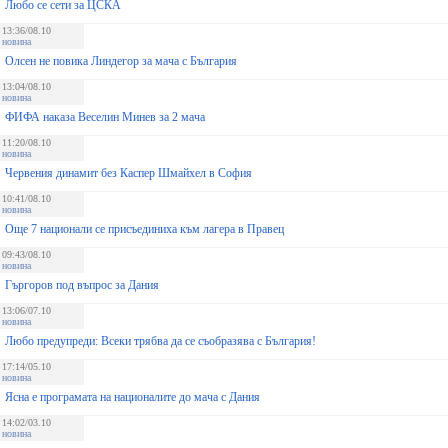
Любо се сети за ЦСКА
13:36/08.10
новина
Олсен не повика Линдегор за мача с България
13:04/08.10
новина
ФИФА наказа Веселин Минев за 2 мача
11:20/08.10
новина
Червения динамит без Каспер Шмайхел в София
10:41/08.10
новина
Още 7 национали се присъединиха към лагера в Правец
09:43/08.10
новина
Гъргоров под въпрос за Дания
13:06/07.10
новина
Любо предупреди: Всеки трябва да се съобразява с България!
17:14/05.10
новина
Ясна е програмата на националите до мача с Дания
14:02/03.10
новина