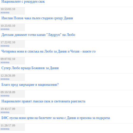
Националите с рекорден скок
10:53/03.10
новина
Ивелин Попов чака пълен стадион срещу Дания
10:25/03.10
новина
Датския динамит готви капан "Лаудруп" на Любо
17:22/02.10
новина
Четирима нови в списъка на Любо за Дания и Чехия - вижте го
09:07/02.10
новина
Супер Любо връща Божинов за Дания
12:26/26.09
новина
Благо пред завръщане в националния?
09:10/18.09
новина
Националите правят лъвски скок в световната ранглиста
19:43/17.09
новина
БФС пусна нови цени на билетите за мача с Дания и призова за подкрепа
11:28/17.09
новина