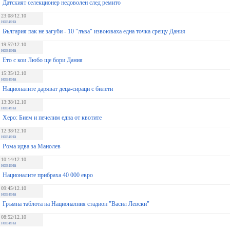
Датският селекционер недоволен след ремито
23:08/12.10
новина
България пак не загуби - 10 "лъва" извоюваха една точка срещу Дания
19:57/12.10
новина
Ето с кои Любо ще бори Дания
15:35/12.10
новина
Националите даряват деца-сираци с билети
13:38/12.10
новина
Херо: Бием и печелим една от квотите
12:38/12.10
новина
Рома идва за Манолев
10:14/12.10
новина
Националите прибраха 40 000 евро
09:45/12.10
новина
Гръмна таблота на Националния стадион "Васил Левски"
08:52/12.10
новина