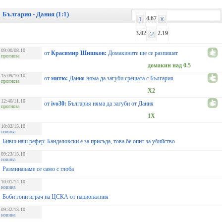
България - Дания (1:1)
4.67
3.02
2.19
09:00/08.10
от
Красимир Шишков:
Домакините ще се разпишат
прогноза
домакин над 0.5
15:09/10.10
от
митю:
Дания няма да загуби срещата с България
прогноза
X2
12:40/11.10
от
ivo30:
България няма да загуби от Дания
прогноза
1X
10:02/15.10
новина
Бивш наш рефер: Бандаловски е за присъда, това бе опит за убийство
09:23/15.10
новина
Разминаваме се само с глоба
10:01/14.10
новина
Боби гони играч на ЦСКА от националния
09:32/13.10
новина