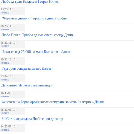
Любо хвърля Бандата и Георги Илиев
13:29/11.10
новина
"Червения динамит" пристига днес в София
08:25/11.10
новина
Любо Пенев: Трябва да сме смели срещу Дания
08:23/11.10
новина
Чакат се над 25 000 на мача България - Дания
10:31/10.10
новина
Гъргоров отпада за мача с Дания
09:34/10.10
новина
Датчаните: Играем с анонимници
16:43/09.10
новина
Феновете на Берое организират екскурзия за мача България - Дания
08:31/09.10
новина
БФС възнаграждава Любо с нов договор
14:22/08.10
новина