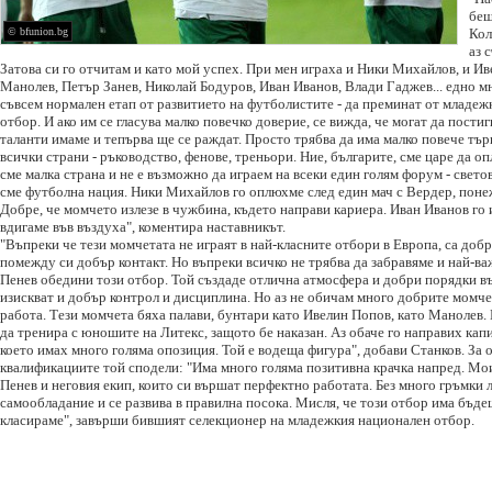
беш
© bfunion.bg
Кол
аз 
Затова си го отчитам и като мой успех. При мен играха и Ники Михайлов, и И
Манолев, Петър Занев, Николай Бодуров, Иван Иванов, Влади Гаджев... едно мн
съвсем нормален етап от развитието на футболистите - да преминат от младе
отбор. И ако им се гласува малко повечко доверие, се вижда, че могат да пости
таланти имаме и тепърва ще се раждат. Просто трябва да има малко повече тъ
всички страни - ръководство, фенове, треньори. Ние, българите, сме царе да оп
сме малка страна и не е възможно да играем на всеки един голям форум - свето
сме футболна нация. Ники Михайлов го оплюхме след един мач с Вердер, поне
Добре, че момчето излезе в чужбина, където направи кариера. Иван Иванов го и
вдигаме във въздуха", коментира наставникът.
"Въпреки че тези момчетата не играят в най-класните отбори в Европа, са доб
помежду си добър контакт. Но въпреки всичко не трябва да забравяме и най-в
Пенев обедини този отбор. Той създаде отлична атмосфера и добри порядки въ
изискват и добър контрол и дисциплина. Но аз не обичам много добрите момчет
работа. Тези момчета бяха палави, бунтари като Ивелин Попов, като Манолев.
да тренира с юношите на Литекс, защото бе наказан. Аз обаче го направих кап
което имах много голяма опозиция. Той е водеща фигура", добави Станков. За 
квалификациите той сподели: "Има много голяма позитивна крачка напред. М
Пенев и неговия екип, които си вършат перфектно работата. Без много гръмки
самообладание и се развива в правилна посока. Мисля, че този отбор има бъдещ
класираме", завърши бившият селекционер на младежкия национален отбор.