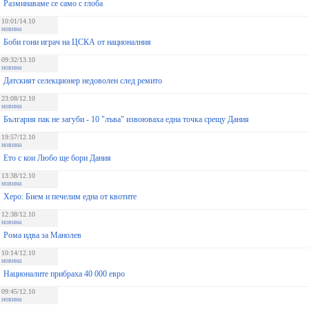
Разминаваме се само с глоба
10:01/14.10
новина
Боби гони играч на ЦСКА от националния
09:32/13.10
новина
Датският селекционер недоволен след ремито
23:08/12.10
новина
България пак не загуби - 10 "лъва" извоюваха една точка срещу Дания
19:57/12.10
новина
Ето с кои Любо ще бори Дания
13:38/12.10
новина
Херо: Бием и печелим една от квотите
12:38/12.10
новина
Рома идва за Манолев
10:14/12.10
новина
Националите прибраха 40 000 евро
09:45/12.10
новина