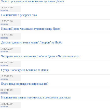
Ясна е програмата на националите до мача с Дания
14:02/03.10
новина
Националите с рекорден скок
10:53/03.10
новина
Ивелин Попов чака пълен стадион срещу Дания
10:25/03.10
новина
Датския динамит готви капан "Лаудруп" на Любо
17:22/02.10
новина
Четирима нови в списъка на Любо за Дания и Чехия - вижте го
09:07/02.10
новина
Супер Любо връща Божинов за Дания
12:26/26.09
новина
Благо пред завръщане в националния?
09:10/18.09
новина
Националите правят лъвски скок в световната ранглиста
19:43/17.09
новина