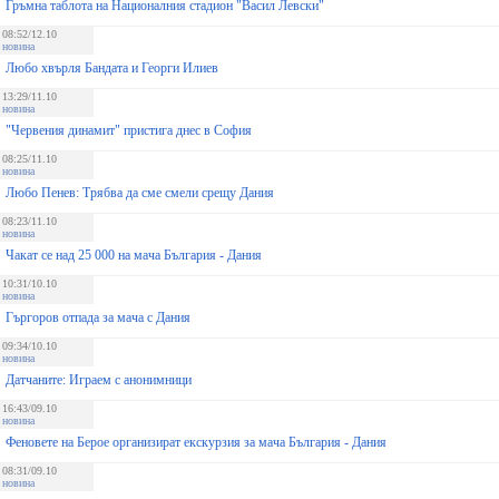
Гръмна таблота на Националния стадион "Васил Левски"
08:52/12.10
новина
Любо хвърля Бандата и Георги Илиев
13:29/11.10
новина
"Червения динамит" пристига днес в София
08:25/11.10
новина
Любо Пенев: Трябва да сме смели срещу Дания
08:23/11.10
новина
Чакат се над 25 000 на мача България - Дания
10:31/10.10
новина
Гъргоров отпада за мача с Дания
09:34/10.10
новина
Датчаните: Играем с анонимници
16:43/09.10
новина
Феновете на Берое организират екскурзия за мача България - Дания
08:31/09.10
новина