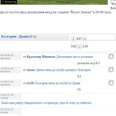
© bfunion.bg
"Кн
Кап
ще се състои пред централния вход на стадион "Васил Левски" в 20:00 часа.
България - Дания (1:1)
4.67
3.02
2.19
09:00/08.10
от
Красимир Шишков:
Домакините ще се разпишат
прогноза
домакин над 0.5
15:09/10.10
от
митю:
Дания няма да загуби срещата с България
прогноза
X2
12:40/11.10
от
ivo30:
България няма да загуби от Дания
прогноза
1X
10:02/15.10
новина
Бивш наш рефер: Бандаловски е за присъда, това бе опит за убийство
09:23/15.10
новина