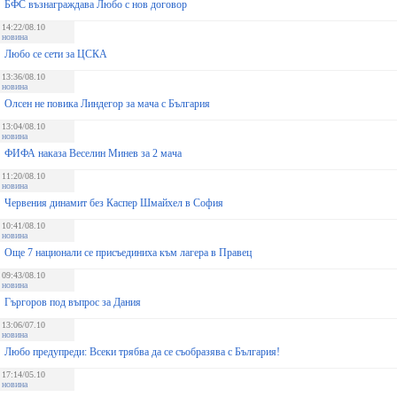
БФС възнаграждава Любо с нов договор
14:22/08.10
новина
Любо се сети за ЦСКА
13:36/08.10
новина
Олсен не повика Линдегор за мача с България
13:04/08.10
новина
ФИФА наказа Веселин Минев за 2 мача
11:20/08.10
новина
Червения динамит без Каспер Шмайхел в София
10:41/08.10
новина
Още 7 национали се присъединиха към лагера в Правец
09:43/08.10
новина
Гъргоров под въпрос за Дания
13:06/07.10
новина
Любо предупреди: Всеки трябва да се съобразява с България!
17:14/05.10
новина