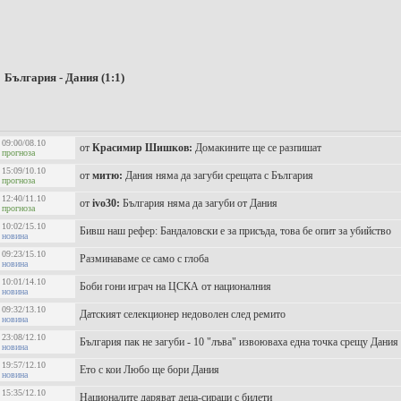
България - Дания (1:1)
09:00/08.10
от
Красимир Шишков:
Домакините ще се разпишат
прогноза
15:09/10.10
от
митю:
Дания няма да загуби срещата с България
прогноза
12:40/11.10
от
ivo30:
България няма да загуби от Дания
прогноза
10:02/15.10
Бивш наш рефер: Бандаловски е за присъда, това бе опит за убийство
новина
09:23/15.10
Разминаваме се само с глоба
новина
10:01/14.10
Боби гони играч на ЦСКА от националния
новина
09:32/13.10
Датският селекционер недоволен след ремито
новина
23:08/12.10
България пак не загуби - 10 "лъва" извоюваха една точка срещу Дания
новина
19:57/12.10
Ето с кои Любо ще бори Дания
новина
15:35/12.10
Националите даряват деца-сираци с билети