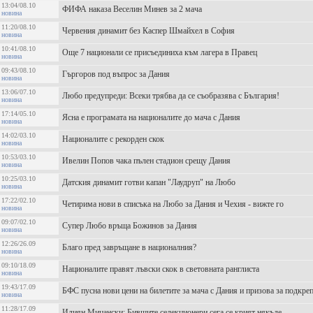
13:04/08.10
ФИФА наказа Веселин Минев за 2 мача
новина
11:20/08.10
Червения динамит без Каспер Шмайхел в София
новина
10:41/08.10
Още 7 национали се присъединиха към лагера в Правец
новина
09:43/08.10
Гъргоров под въпрос за Дания
новина
13:06/07.10
Любо предупреди: Всеки трябва да се съобразява с България!
новина
17:14/05.10
Ясна е програмата на националите до мача с Дания
новина
14:02/03.10
Националите с рекорден скок
новина
10:53/03.10
Ивелин Попов чака пълен стадион срещу Дания
новина
10:25/03.10
Датския динамит готви капан "Лаудруп" на Любо
новина
17:22/02.10
Четирима нови в списъка на Любо за Дания и Чехия - вижте го
новина
09:07/02.10
Супер Любо връща Божинов за Дания
новина
12:26/26.09
Благо пред завръщане в националния?
новина
09:10/18.09
Националите правят лъвски скок в световната ранглиста
новина
19:43/17.09
БФС пусна нови цени на билетите за мача с Дания и призова за подкре
новина
11:28/17.09
Илиян Мицански: Бившите селекционери сега се крият някъде