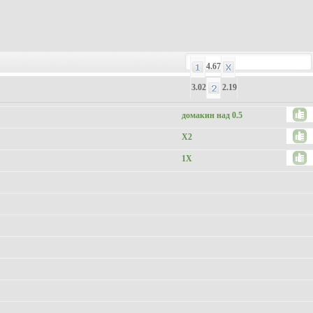
4.67
3.02
2.19
домакин над 0.5
X2
1X