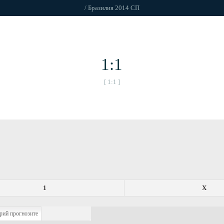
/ Бразилия 2014 СП
1:1
[ 1:1 ]
1
X
рий прогнозите