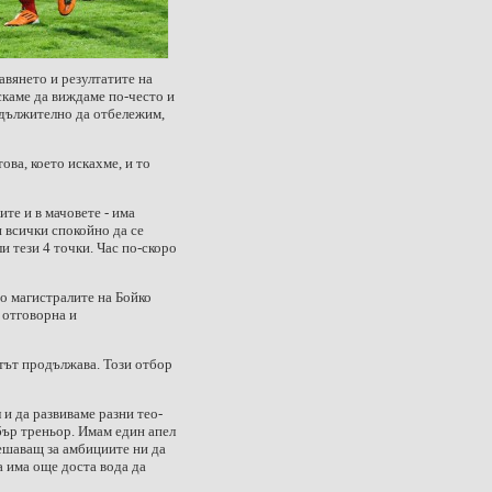
а­вянето и резултатите на
искаме да виждаме по-чес­то и
адължително да отбележим,
ова, което исках­ме, и то
ите и в мачовете - има
и всички спокойно да се
и тези 4 точки. Час по-ско­ро
то магистралите на Бойко
 отговорна и
отът продължава. Този отбор
 и да развиваме разни тео­
обър треньор. Имам един апел
е­шаващ за амбициите ни да
ва има още доста вода да