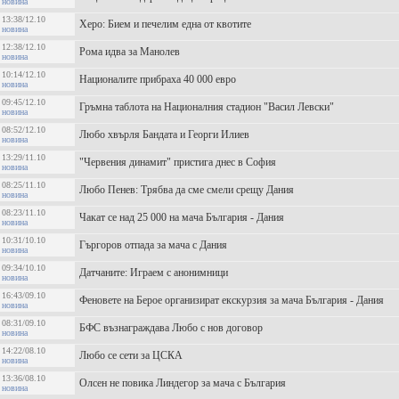
новина
13:38/12.10
Херо: Бием и печелим една от квотите
новина
12:38/12.10
Рома идва за Манолев
новина
10:14/12.10
Националите прибраха 40 000 евро
новина
09:45/12.10
Гръмна таблота на Националния стадион "Васил Левски"
новина
08:52/12.10
Любо хвърля Бандата и Георги Илиев
новина
13:29/11.10
"Червения динамит" пристига днес в София
новина
08:25/11.10
Любо Пенев: Трябва да сме смели срещу Дания
новина
08:23/11.10
Чакат се над 25 000 на мача България - Дания
новина
10:31/10.10
Гъргоров отпада за мача с Дания
новина
09:34/10.10
Датчаните: Играем с анонимници
новина
16:43/09.10
Феновете на Берое организират екскурзия за мача България - Дания
новина
08:31/09.10
БФС възнаграждава Любо с нов договор
новина
14:22/08.10
Любо се сети за ЦСКА
новина
13:36/08.10
Олсен не повика Линдегор за мача с България
новина