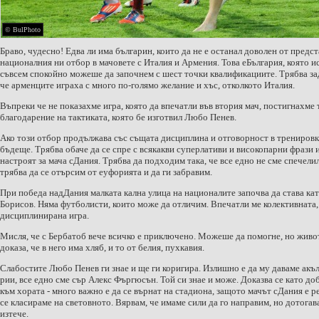
© BulPhoto
Браво, чудесно! Едва ли има българин, които да не е ос­танал доволен от предст
националния ни отбор в мачовете с Италия и Арме­ния. Това е
България
, която 
съвсем спокойно можеше да започнем с шест точки квалификациите. Трябва з
че арменците играха с много по-голямо желание и хъс, отколкото Италия.
Въпреки че не показахме игра, която да впечатли във втория мач, постиг­нахме т
благодарение на тактиката, която бе изготвил Любо Пенев.
Ако този отбор продъл­жава със същата дисципли­на и отговорност в трени­ровк
бъдеще. Трябва обаче да се спре с всякакви супер­лативи и високопарни фра­зи 
настроят за мача с
Дания
. Трябва да подходим така, че все едно не сме спечели­л
трябва да се отърсим от еуфорията и да ги заб­равим.
При победа над
Дания
малката кална улица на на­ционалите започва да ста­ва ка
Борисов. Няма футболисти, които може да отличим. Впечатли ме ко­лективната,
дисциплинирана игра.
Мисля, че с Бербатоб ве­че всичко е приключено. Можеше да помогне, но жи­в
доказа, че в него има хляб, и то от белия, пухка­вия.
Слабостите Любо Пенев ги знае и ще ги коригира. Из­лишно е да му даваме акъл
рии, все едно сме сър Алекс Фъргюсън. Той си знае и мо­же. Доказва се като д
към хората - много важно е да се върнат на стадиона, защото мачът с
Дания
е р
се класираме на световно­то. Вярвам, че имаме сили да го направим, но дотога­
изтече.