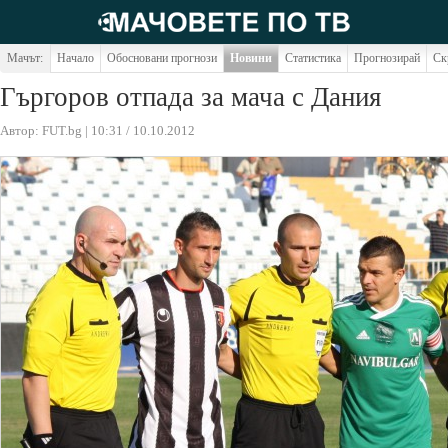
Мачът:
Начало
Обосновани прогнози
Новини
Статистика
Прогнозирай
Ск
Гъргоров отпада за мача с Дания
Автор: FUT.bg | 10:31 / 10.10.2012