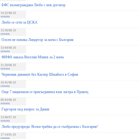
БФС възнаграждава Любо с нов договор
14:22/08.10
новина
Любо се сети за ЦСКА
13:36/08.10
новина
Олсен не повика Линдегор за мача с България
13:04/08.10
новина
ФИФА наказа Веселин Минев за 2 мача
11:20/08.10
новина
Червения динамит без Каспер Шмайхел в София
10:41/08.10
новина
Още 7 национали се присъединиха към лагера в Правец
09:43/08.10
новина
Гъргоров под въпрос за Дания
13:06/07.10
новина
Любо предупреди: Всеки трябва да се съобразява с България!
17:14/05.10
новина