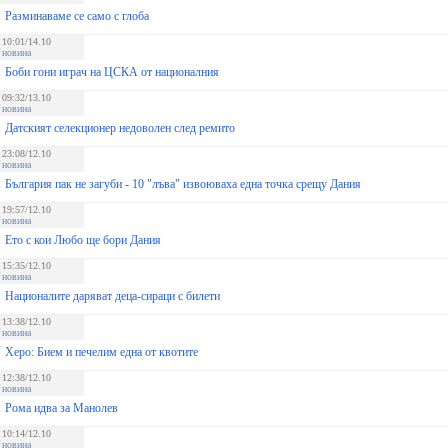
Разминаваме се само с глоба
10:01/14.10
новина
Боби гони играч на ЦСКА от националния
09:32/13.10
новина
Датският селекционер недоволен след ремито
23:08/12.10
новина
България пак не загуби - 10 "лъва" извоюваха една точка срещу Дания
19:57/12.10
новина
Ето с кои Любо ще бори Дания
15:35/12.10
новина
Националите даряват деца-сираци с билети
13:38/12.10
новина
Херо: Бием и печелим една от квотите
12:38/12.10
новина
Рома идва за Манолев
10:14/12.10
новина