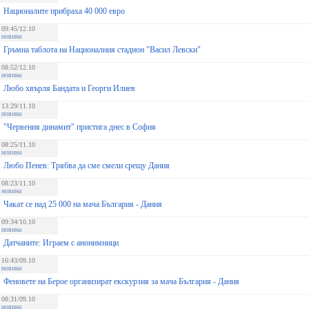
Националите прибраха 40 000 евро
09:45/12.10
новина
Гръмна таблота на Националния стадион "Васил Левски"
08:52/12.10
новина
Любо хвърля Бандата и Георги Илиев
13:29/11.10
новина
"Червения динамит" пристига днес в София
08:25/11.10
новина
Любо Пенев: Трябва да сме смели срещу Дания
08:23/11.10
новина
Чакат се над 25 000 на мача България - Дания
09:34/10.10
новина
Датчаните: Играем с анонимници
16:43/09.10
новина
Феновете на Берое организират екскурзия за мача България - Дания
08:31/09.10
новина