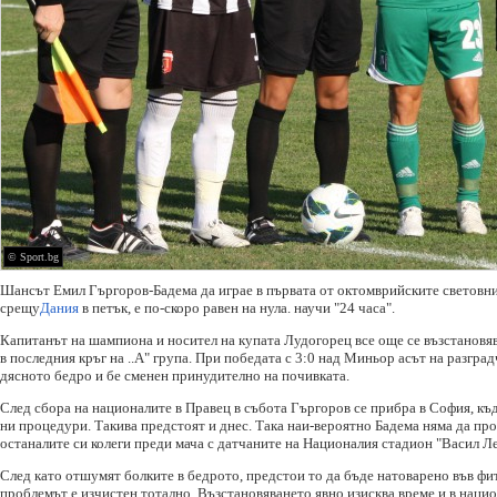
© Sport.bg
Шансът Емил Гъргоров-Бадема да играе в първата от октомврийските световни
срещу
Дания
в петък, е по-скоро равен на нула. научи "24 часа".
Капитанът на шампиона и носител на купата Лудогорец все още се възстановява
в последния кръг на ..А" група. При победата с 3:0 над Миньор асът на разгра
дясното бедро и бе сменен принудително на почивка­та.
След сбора на националите в Правец в събота Гърго­ров се прибра в София, къд
ни процедури. Такива предстоят и днес. Така наи-вероятно Бадема няма да про
останалите си колеги преди мача с датчаните на Националия стадион "Васил Ле
След като отшумят болките в бедрото, предстои то да бъде натоварено във фитн
проблемът е изчистен тотално. Възстановяването явно изисква време и в нацио