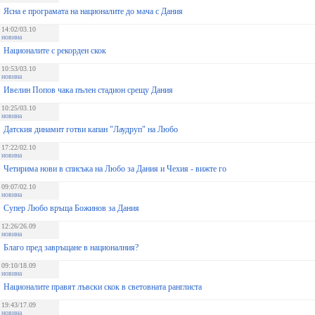
Ясна е програмата на националите до мача с Дания
14:02/03.10
новина
Националите с рекорден скок
10:53/03.10
новина
Ивелин Попов чака пълен стадион срещу Дания
10:25/03.10
новина
Датския динамит готви капан "Лаудруп" на Любо
17:22/02.10
новина
Четирима нови в списъка на Любо за Дания и Чехия - вижте го
09:07/02.10
новина
Супер Любо връща Божинов за Дания
12:26/26.09
новина
Благо пред завръщане в националния?
09:10/18.09
новина
Националите правят лъвски скок в световната ранглиста
19:43/17.09
новина