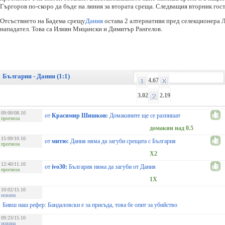
Гъргоров по-скоро да бъде на линия за втората среща. Следващия вторник гос
Отсъствието на Бадема срещу
Дания
остава 2 ал­тернативи пред селекционера 
нападател. Това са Илиян Мицански и Димитър Рангелов.
България - Дания (1:1)
4.67
3.02
2.19
09:00/08.10
от
Красимир Шишков:
Домакините ще се разпишат
прогноза
домакин над 0.5
15:09/10.10
от
митю:
Дания няма да загуби срещата с България
прогноза
X2
12:40/11.10
от
ivo30:
България няма да загуби от Дания
прогноза
1X
10:02/15.10
новина
Бивш наш рефер: Бандаловски е за присъда, това бе опит за убийство
09:23/15.10
новина